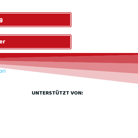
g
er
bri
UNTERSTÜTZT VON: