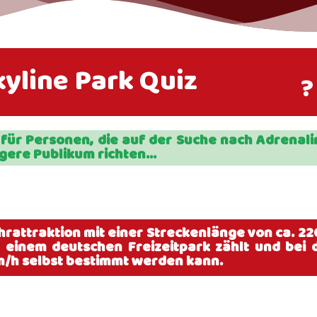
kyline Park Quiz
?
on für Personen, die auf der Suche nach Adrenal
gere Publikum richten...
hrattraktion mit einer Streckenlänge von ca. 2
n einem deutschen Freizeitpark zählt und bei 
m/h selbst bestimmt werden kann.