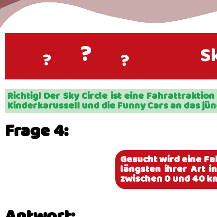
?
S
?
?
Richtig! Der Sky Circle ist eine Fahrattrakti
Kinderkarussell und die Funny Cars an das jün
Frage 4:
Gesucht wird eine Fa
längsten ihrer Art i
zwischen 0 und 40 k
Antwort: