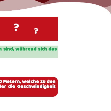
?
?
in sind, während sich das
20 Metern, welche zu den
der die Geschwindigkeit