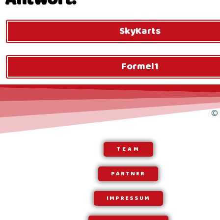
SkyKarts
Formel1
© 
TEAM
PARTNER
IMPRESSUM