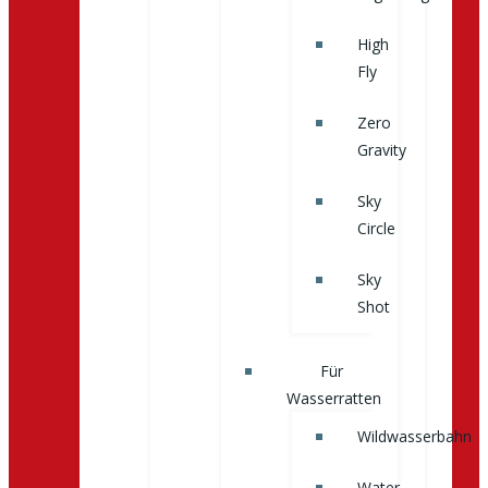
High
Fly
Zero
Gravity
Sky
Circle
Sky
Shot
Für
Wasserratten
Wildwasserbahn
Water