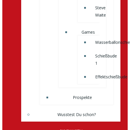
Steve
Waite
Games
Wasserballonschi
Schießbude
1
Effektschießbude
Prospekte
Wusstest Du schon?