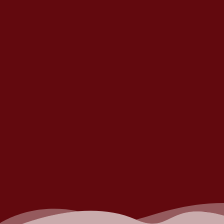
Zum
Inhalt
springen