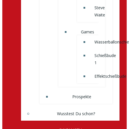
Steve
Waite
Games
Wasserballonschi
Schießbude
1
Effektschießbude
Prospekte
Wusstest Du schon?