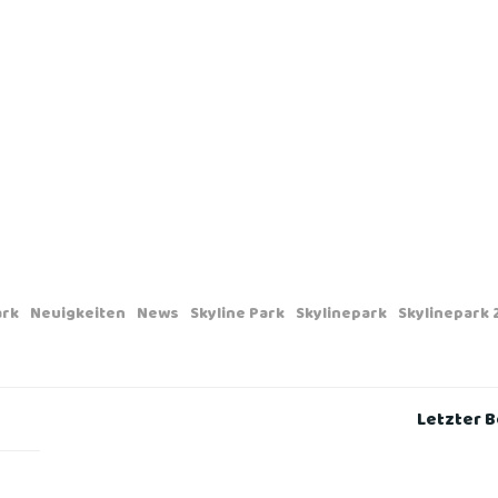
ark
Neuigkeiten
News
Skyline Park
Skylinepark
Skylinepark 
Post
Letzter B
navigation