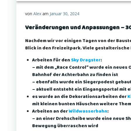
von
Alex
am
Januar 30, 2024
Veränderungen und Anpassungen – 3
Nachdem wir vor einigen Tagen von der Bauste
Blick in den Freizeitpark. Viele gestalteris
Arbeiten für den
Sky Dragster
:
– mit dem „Race Control“ wurde ein neues 
Bahnhof der Achterbahn zu finden ist
– ebenfalls wurde ein Siegerpodest gebaut
– aktuell entsteht ein Eingangsportal mit 
es wurde an die Dekorationsarbeiten der
K
mit kleinen bunten Häuschen weitere The
Arbeiten an der
Wildwasserbahn
:
– an einer Drehscheibe wurde eine neue Sho
Bewegung überraschen wird