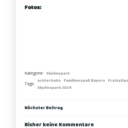
Fotos:
Kategorie:
Skylinepark
achterbahn
Familienspaß Bayern
Freizeitp
Tags:
Skylinepark 2024
Post
Nächster Beitrag
navigation
Bisher keine Kommentare